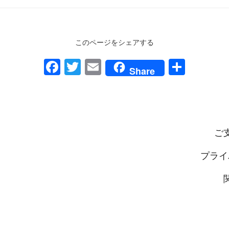
このページをシェアする
F
T
E
共
Share
a
wi
m
有
c
tt
ail
e
er
b
ご
o
プライ
o
k