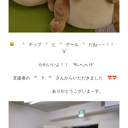
“ チップ ” と “ デール ” だね～～！！
かわいいよ！！ ‘٩꒰｡•◡•｡꒱۶’
支援者の “” Y “” さんからいただきました
ありがとうございま～す。