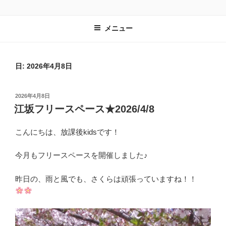
コ
子ども達の居場所づくりを進める一般社団法人 放課後kidsのホームペー
ン
ジです。
メニュー
テ
ン
ツ
へ
日:
2026年4月8日
ス
キ
投
2026年4月8日
ッ
稿
江坂フリースペース★2026/4/8
プ
日:
こんにちは、放課後kidsです！
今月もフリースペースを開催しました♪
昨日の、雨と風でも、さくらは頑張っていますね！！