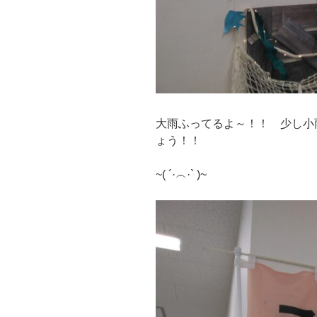
大雨ふってるよ～！！ 少し小
ょう！！
~( ´·︵·` )~