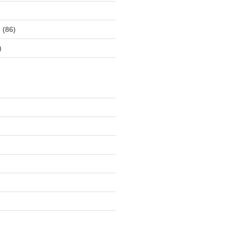
ス
(86)
)