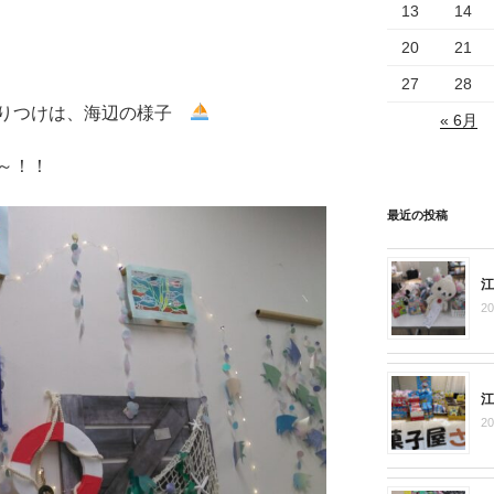
13
14
20
21
27
28
飾りつけは、海辺の様子
« 6月
～！！
最近の投稿
江
2
江
2