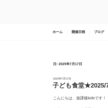
コ
ン
テ
子ども達の居場所づくりを進める
ン
ツ
へ
ホーム
開催日程
ブログ
ス
キ
ッ
プ
日:
2025年7月17日
投
2025年7月17日
稿
子ども食堂★2025/7
日:
こんにちは、放課後kidsです！