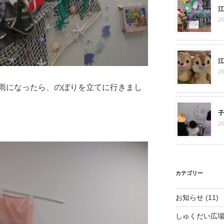
江
2
江
2
雨になったら、のぼりを立てに行きまし
子
2
カテゴリー
お知らせ
(11)
しゅくだい広