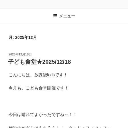
コ
子ども達の居場所づくりを進める一般社団法人 放課後kidsのホームペー
ン
ジです。
メニュー
テ
ン
ツ
へ
月:
2025年12月
ス
キ
投
2025年12月18日
ッ
稿
子ども食堂★2025/12/18
プ
日:
こんにちは、放課後kidsです！
今月も、こども食堂開催です！
今日は晴れてよかったですね～！！
施設のかざりはもちろん！！ ク・リ・ス・マ・ス～