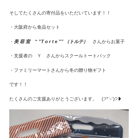
そしてたくさんの寄付品をいただいています！！
・大阪府から食品セット
・
美 容 室 “ ”T o r t e ”” （トルテ）
さんからお菓子
・支援者の Ｙ さんからスクールトートバック
・ファミリーマートさんから冬の贈り物ギフト
です！！
たくさんのご支援ありがとうございます。 (੭*ˊᵕˋ)੭❥