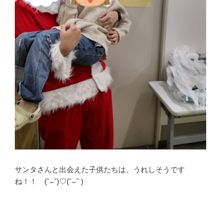
サンタさんと出会えた子供たちは、うれしそうです
ね！！ (˘⌣˘)♡(˘⌣˘ )