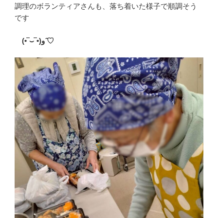
調理のボランティアさんも、落ち着いた様子で順調そう
です
(•‾
⌣
‾•)
و
♡