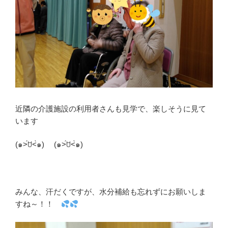
近隣の介護施設の利用者さんも見学で、楽しそうに見て
います
(๑˃́ꇴ˂̀๑) (๑˃́ꇴ˂̀๑)
みんな、汗だくですが、水分補給も忘れずにお願いしま
すね～！！