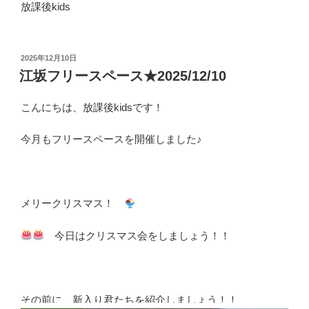
放課後kids
投
2025年12月10日
稿
江坂フリースペース★2025/12/10
日:
こんにちは、放課後kidsです！
今月もフリースペースを開催しました♪
メリークリスマス！
今日はクリスマス会をしましょう！！
その前に、新入り君たちを紹介しましょう！！