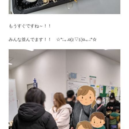
もうすぐですね～！！
みんな並んでます！！ ☆*:.｡.o(≧▽≦)o.｡.:*☆