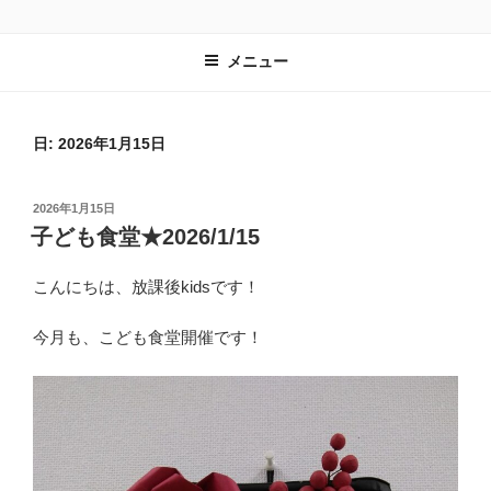
コ
子ども達の居場所づくりを進める一般社団法人 放課後kidsのホームペー
ン
ジです。
メニュー
テ
ン
ツ
へ
日:
2026年1月15日
ス
キ
投
2026年1月15日
ッ
稿
子ども食堂★2026/1/15
プ
日:
こんにちは、放課後kidsです！
今月も、こども食堂開催です！