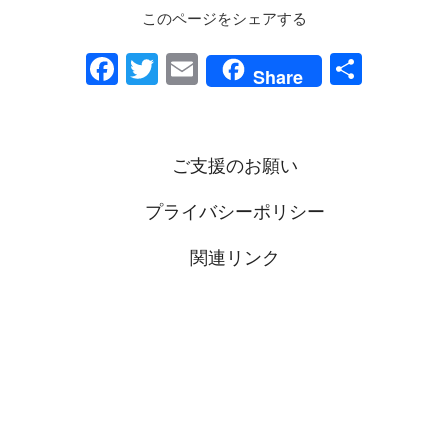
このページをシェアする
F
T
E
共
Share
a
wi
m
有
c
tt
ail
e
er
ご支援のお願い
b
プライバシーポリシー
o
o
関連リンク
k