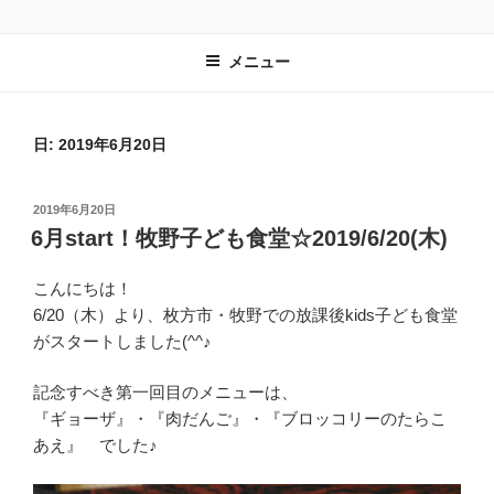
コ
子ども達の居場所づくりを進める一般社団法人 放課後kidsのホームペー
ン
ジです。
メニュー
テ
ン
ツ
へ
日:
2019年6月20日
ス
キ
投
2019年6月20日
ッ
稿
6月start！牧野子ども食堂☆2019/6/20(木)
プ
日:
こんにちは！
6/20（木）より、枚方市・牧野での放課後kids子ども食堂
がスタートしました(^^♪
記念すべき第一回目のメニューは、
『ギョーザ』・『肉だんご』・『ブロッコリーのたらこ
あえ』 でした♪