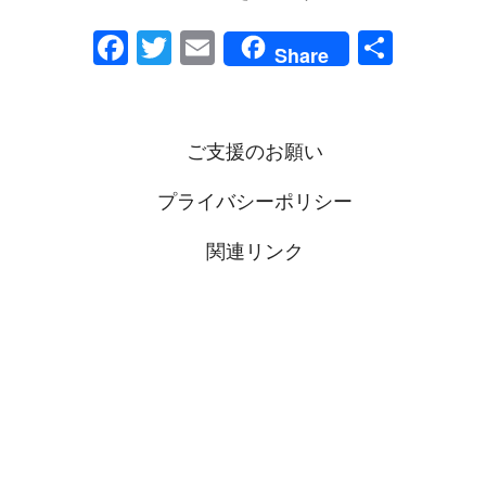
F
T
E
共
Share
a
wi
m
有
c
tt
ail
e
er
ご支援のお願い
b
プライバシーポリシー
o
o
関連リンク
k