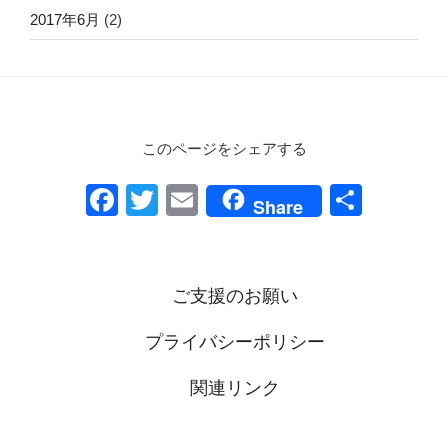
2017年6月
(2)
このページをシェアする
F
T
E
共
Share
a
wi
m
有
c
tt
ail
e
er
ご支援のお願い
b
プライバシーポリシー
o
o
関連リンク
k