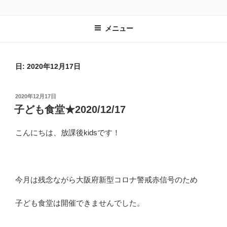
コ
子ども達の居場所づくりを進める一般社団法人 放課後kidsのホームペー
ン
ジです。
メニュー
テ
ン
ツ
へ
日:
2020年12月17日
ス
キ
投
2020年12月17日
ッ
稿
子ども食堂★2020/12/17
プ
日:
こんにちは、放課後kidsです！
今月は残念ながら大阪府新型コロナ警戒赤信号のため
子ども食堂は開催できませんでした。