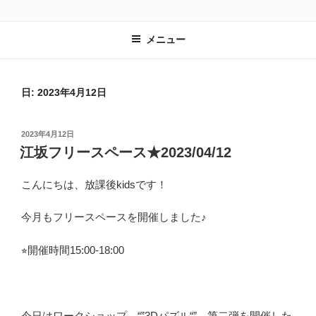
コ
子ども達の居場所づくりを進める一般社団法人 放課後kidsのホームペー
ン
ジです。
メニュー
テ
ン
ツ
へ
日:
2023年4月12日
ス
キ
投
2023年4月12日
ッ
稿
江坂フリースペース★2023/04/12
プ
日:
こんにちは、放課後kidsです！
今月もフリースペースを開催しました♪
⭐︎開催時間15:00-18:00
今日はワークショップ “”3Dパズル“” 第二弾を開催した