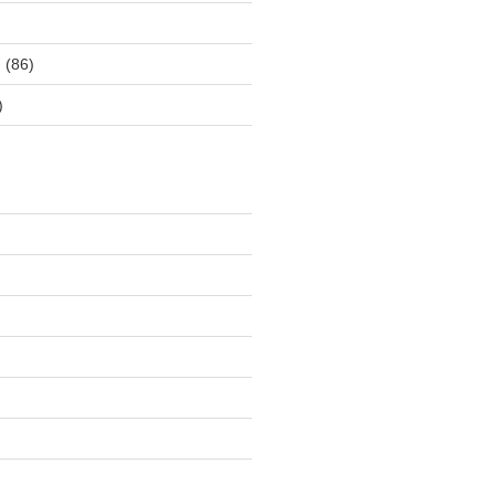
ス
(86)
)