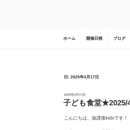
コ
ン
テ
子ども達の居場所づくりを進める
ン
ツ
へ
ホーム
開催日程
ブログ
ス
キ
ッ
プ
日:
2025年4月17日
投
2025年4月17日
稿
子ども食堂★2025/4
日:
こんにちは、放課後kidsです！