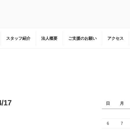
一般社団法人 放課後kidsのホームページです。
スタッフ紹介
法人概要
ご支援のお願い
アクセス
/17
日
月
6
7