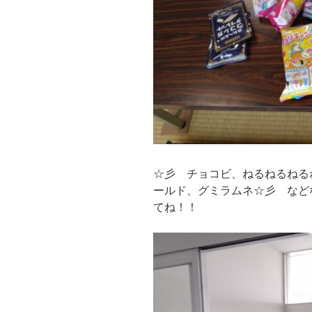
☆彡 チョコビ、ねるねるねる
ールド、グミラムネ☆彡 など
てね！！