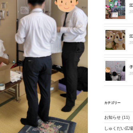
江
2
江
2
子
2
カテゴリー
お知らせ
(11)
しゅくだい広