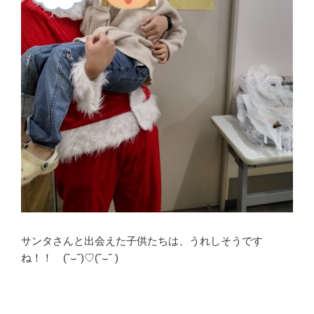
サンタさんと出会えた子供たちは、うれしそうです
ね！！ (˘⌣˘)♡(˘⌣˘ )