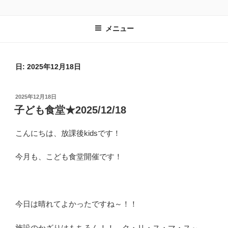
コ
子ども達の居場所づくりを進める一般社団法人 放課後kidsのホームペー
ン
ジです。
メニュー
テ
ン
ツ
へ
日:
2025年12月18日
ス
キ
投
2025年12月18日
ッ
稿
子ども食堂★2025/12/18
プ
日:
こんにちは、放課後kidsです！
今月も、こども食堂開催です！
今日は晴れてよかったですね～！！
施設のかざりはもちろん！！ ク・リ・ス・マ・ス～