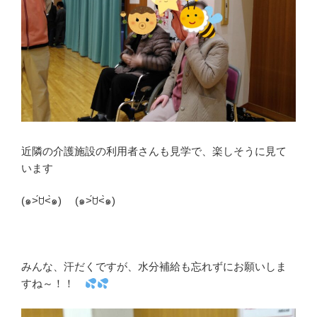
近隣の介護施設の利用者さんも見学で、楽しそうに見て
います
(๑˃́ꇴ˂̀๑) (๑˃́ꇴ˂̀๑)
みんな、汗だくですが、水分補給も忘れずにお願いしま
すね～！！