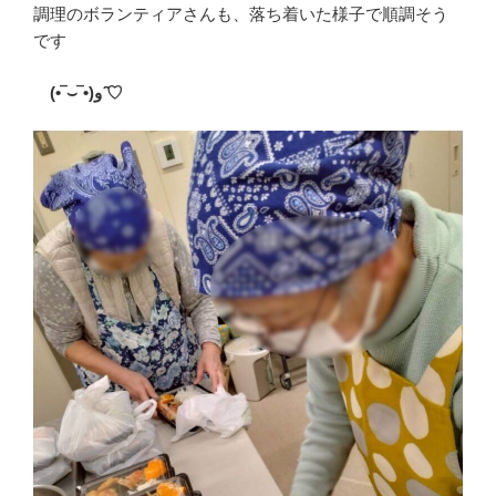
調理のボランティアさんも、落ち着いた様子で順調そう
です
(•‾
⌣
‾•)
و
♡